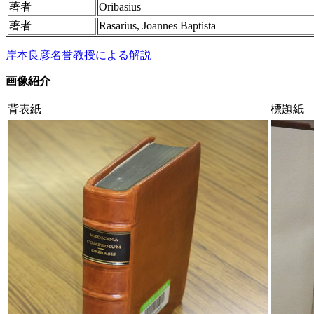
著者
Oribasius
著者
Rasarius, Joannes Baptista
岸本良彦名誉教授による解説
画像紹介
背表紙
標題紙