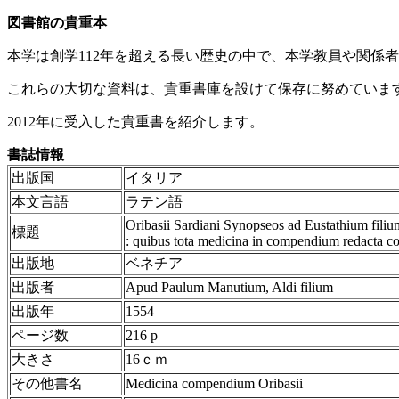
図書館の貴重本
本学は創学112年を超える長い歴史の中で、本学教員や関係
これらの大切な資料は、貴重書庫を設けて保存に努めていま
2012年に受入した貴重書を紹介します。
書誌情報
出版国
イタリア
本文言語
ラテン語
Oribasii Sardiani Synopseos ad Eustathium filiu
標題
: quibus tota medicina in compendium redacta co
出版地
ベネチア
出版者
Apud Paulum Manutium, Aldi filium
出版年
1554
ページ数
216 p
大きさ
16ｃｍ
その他書名
Medicina compendium Oribasii