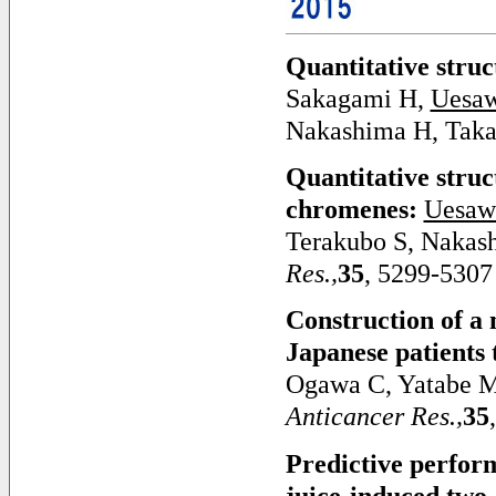
Quantitative struc
Sakagami H,
Uesaw
Nakashima H, Taka
Quantitative struc
chromenes:
Uesaw
Terakubo S, Nakash
Res.,
35
, 5299-5307
Construction of a 
Japanese patients 
Ogawa C, Yatabe M,
Anticancer Res.,
35
Predictive perform
juice-induced two-