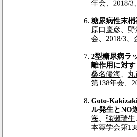
年会、2018/
糖尿病性末梢
原口慶彦
、
野
会、2018/3
2
型糖尿病ラ
離作用に対す
桑名優海
、
丸
第138年会、2
Goto-Kakizaki
ル発生と
NO
海
、
強瀬瑞生
本薬学会第138