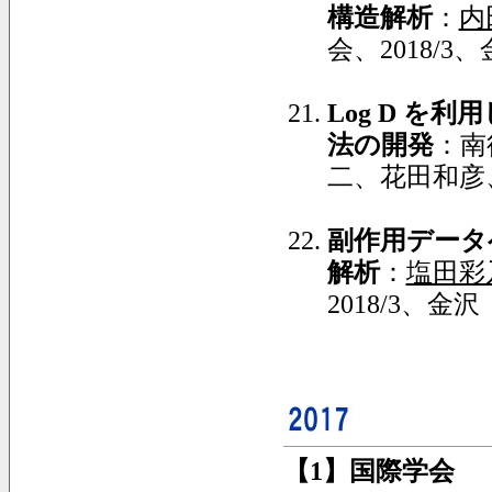
構造解析
：
内
会、2018/3
Log D
を利用
法の開発
：南
二、花田和彦、
副作用データ
解析
：
塩田彩
2018/3、金沢
【1】国際学会