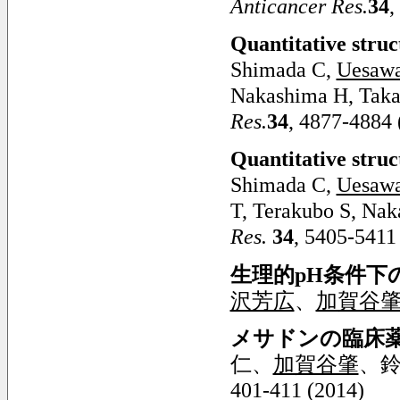
Anticancer Res.
34
,
Quantitative struc
Shimada C,
Uesawa
Nakashima H, Takao
Res.
34
, 4877-4884 
Quantitative struc
Shimada C,
Uesawa
T, Terakubo S, Nak
Res.
34
, 5405-5411
生理的pH条件
沢芳広
、
加賀谷
メサドンの臨床
仁、
加賀谷肇
、
401-411 (2014)