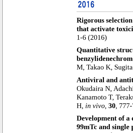
Rigorous selectio
that activate toxi
1-6 (2016)
Quantitative struct
benzylidenechrom
M, Takao K, Sugita
Antiviral and antit
Okudaira N, Adach
Kanamoto T, Terak
H,
in vivo
,
30
, 777
Development of a 
99mTc and single