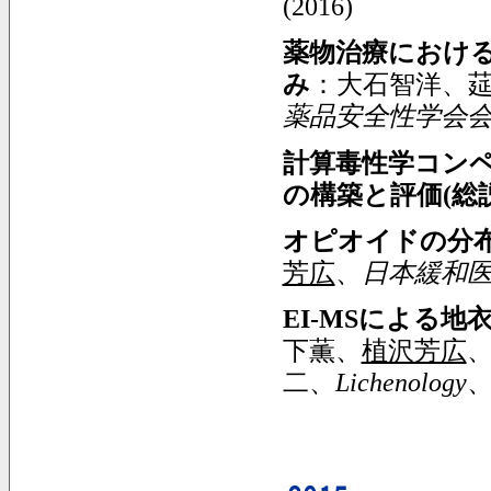
(2016)
薬物治療におけ
み
：大石智洋、
薬品安全性学会
計算毒性学コン
の構築と評価
(
総
オピオイドの分
芳広
、
日本緩和
EI-MSによる
下薫、
植沢芳広
二、
Lichenology