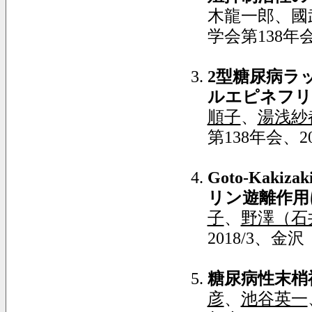
木龍一郎、國
学会第138年会
2
型糖尿病ラ
ルエピネフリ
順子
、
湯浅紗
第138年会、2
Goto-Kakizaki
リン遊離作用
子
、
野澤（石
2018/3、金沢
糖尿病性末梢
彦
、
池谷英一