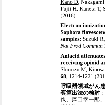
Kano D
, Nakagami
Fujii H, Kaneta T, 
(2016)
Electron ionizati
Sophora flavescens
samples:
Suzuki R,
Nat Prod Commun
Antacid attenuates
receiving opioid a
Shimizu M, Kinosad
68
, 1214-1221 (201
呼吸器領域がん
奨算出法の検討
也、厚田幸一郎