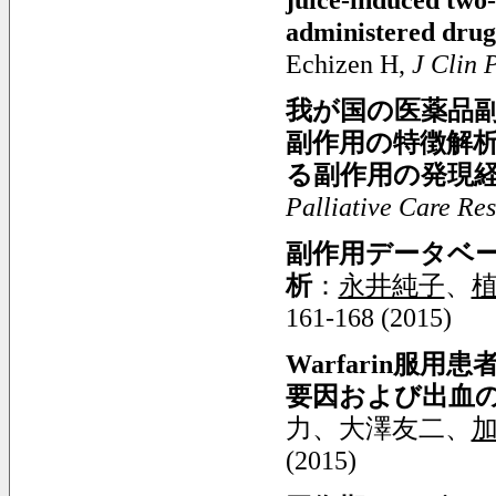
administered dru
Echizen H,
J Clin 
我が国の医薬品
副作用の特徴解
る副作用の発現
Palliative Care Re
副作用データベ
析
：
永井純子
、
161-168 (2015)
Warfarin服
要因および出血
力、大澤友二、
(2015)