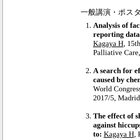
一般講演・ポス
Analysis of fa
reporting data
Kagaya H
, 15t
Palliative Care
A search for e
caused by che
World Congress 
2017/5, Madrid
The effect of s
against hiccup
to:
Kagaya H
,