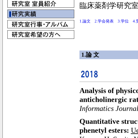
臨床薬剤学研究
1.論文
2.学会発表
3.学位
4
1.論 文
Analysis of physic
anticholinergic ra
Informatics Journa
Quantitative struc
phenetyl esters:
U