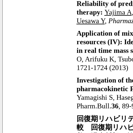
Reliability of pred
therapy:
Yajima A
Uesawa Y
,
Pharmaz
Application of mix
resources (IV): Ide
in real time mass 
O, Arifuku K, Tsu
1721-1724 (2013)
Investigation of t
pharmacokinetic P
Yamagishi S, Haseg
Pharm.Bull.
36
, 89-
回復期リハビリ
較 回復期リハ