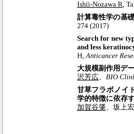
Ishii-Nozawa R
, T
計算毒性学の基
274 (2017)
Search for new typ
and less keratinoc
H,
Anticancer Rese
大規模副作用デ
沢芳広
、
BIO Clin
甘草フラボノイ
学的特徴に依存
加賀谷肇
、坂上