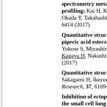
spectrometry meta
profiling:
Kai H, K
Okada Y, Takahash
6414 (2017)
Quantitative struc
piperic acid ester
Yokose S, Miyashir
Kagaya H
, Nakashi
(2017)
Quantitative struc
Sakagami H, Ikezo
Research
,
37
, 6169
Inhibition of ecto
the small cell lung