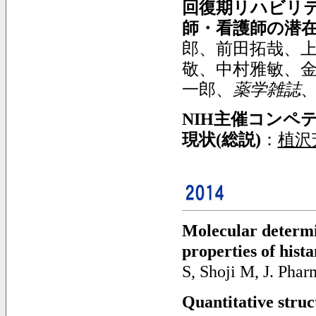
回復期リハビリ
師・看護師の潜
郎、前田拓哉、
敬、中村雅敏、
一郎、
薬学雑誌
NIH主催コンペ
現状(総説)
：
植沢
Molecular determin
properties of hist
S, Shoji M, J. Phar
Quantitative struct