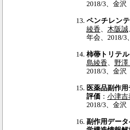
2018/3、金沢
ペンチレンテ
綾香
、
木阪誠
年会、2018/
柿蔕トリテル
島綾香
、
野澤
2018/3、金沢
医薬品副作用
評価
：
小津吉
2018/3、金沢
副作用データ
学構造情報解