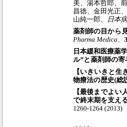
美、湯本哲郎、
昌徳、金田光正
山純一郎、
日本
薬剤師の目から見
Pharma Medica
、
日本緩和医療薬学
ル”と薬剤師の寄与
【いきいきと生
物療法の歴史(総説
【最後までよい
で終末期を支える
1260-1264 (2013)