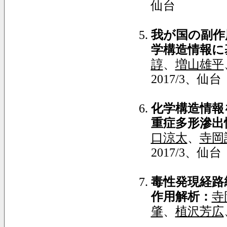
仙台
我が国の副作
学構造情報に
諄
、
増山雄平
2017/3、仙台
化学構造情報
重症多形滲出
口涼太
、
寺岡
2017/3、仙台
毒性発現経路
作用解析：
寺
肇
、
植沢芳広