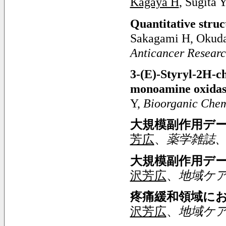
Kagaya H
, Sugita Y
Quantitative struc
Sakagami H, Okuda
Anticancer Resear
3-(E)-Styryl-2H-ch
monoamine oxidase
Y,
Bioorganic Chem
大規模副作用デ
芳広
、
薬学雑誌
大規模副作用デ
沢芳広
、
地域ケ
疼痛緩和領域に
沢芳広
、
地域ケ