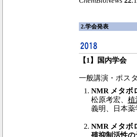
ChemBioNews
22
.
2.学会発表
【
1
】国内学会
一般講演・ポス
NMR
メタボ
松原考宏、
植
義明、日本薬学
NMR
メタボ
殖抑制活性の