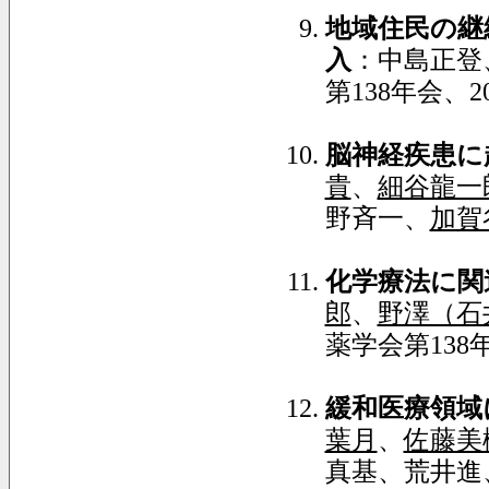
地域住民の継
入
：中島正登
第138年会、2
脳神経疾患に
貴
、
細谷龍一
野斉一、
加賀
化学療法に関
郎
、
野澤（石
薬学会第138年
緩和医療領域
葉月
、
佐藤美
真基、荒井進