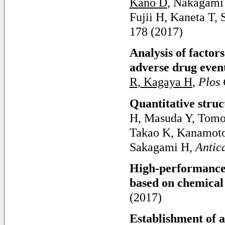
Kano D
, Nakagami
Fujii H, Kaneta T, 
178 (2017)
Analysis of factor
adverse drug even
R
,
Kagaya H
,
Plos
Quantitative struc
H, Masuda Y, Tom
Takao K, Kanamoto
Sakagami H,
Antic
High-performance 
based on chemical
(2017)
Establishment of a