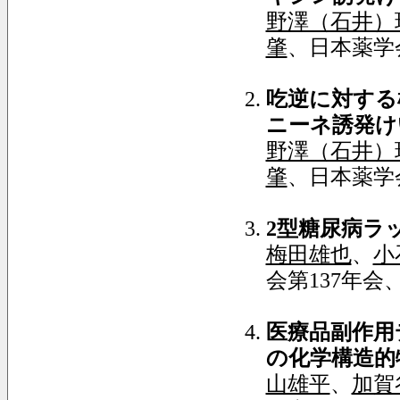
野澤（石井）
肇
、日本薬学会
吃逆に対する
ニーネ誘発け
野澤（石井）
肇
、日本薬学会
2型糖尿病ラ
梅田雄也
、
小
会第137年会、
医療品副作用
の化学構造的
山雄平
、
加賀