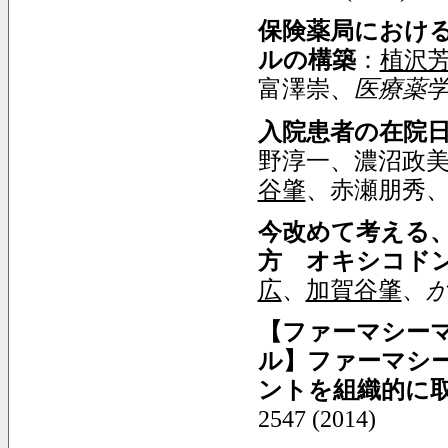
保険薬局におけ
ルの構築
：
植沢
富澤崇、
医療薬
入院患者の在院
野淳一、濃沼政
谷肇
、赤瀬朋秀
今改めて考える
方 オキシコドン
広
、
加賀谷肇
、
【ファーマシー
ル】ファーマシ
ントを組織的に取
2547 (2014)