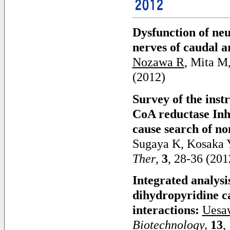
Dysfunction of ne
nerves of caudal a
Nozawa R
, Mita M
(2012)
Survey of the ins
CoA reductase Inhib
cause search of n
Sugaya K, Kosaka 
Ther
,
3
, 28-36 (201
Integrated analysi
dihydropyridine ca
interactions:
Uesa
Biotechnology,
13
,