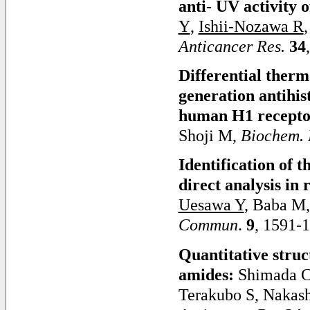
anti- UV activity 
Y
,
Ishii-Nozawa R
Anticancer Res.
34
Differential therm
generation antihis
human H1 recepto
Shoji M,
Biochem.
Identification of 
direct analysis i
Uesawa Y
, Baba M,
Commun
.
9
, 1591-
Quantitative struc
amides
:
Shimada 
Terakubo S, Nakash