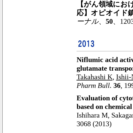
【がん領域にお
応】オピオイド鎮
ーナル
、
50
、1203
Niflumic acid acti
glutamate transpo
Takahashi K
,
Ishii
Pharm Bull.
36
, 19
Evaluation of cytot
based on chemical
Ishihara M, Sakag
3068 (2013)